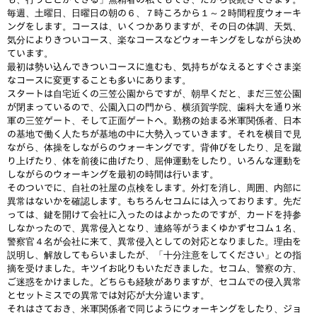
毎週、土曜日、日曜日の朝の６、７時ころから１～２時間程度ウォーキ
ングをします。コースは、いくつかありますが、その日の体調、天気、
気分によりきついコース、楽なコースなどウォーキングをしながら決め
ています。
最初は勢い込んできついコースに進むも、気持ちがなえるとすぐさま楽
なコースに変更することも多いにあります。
スタートは自宅近くの三笠公園からですが、朝早くだと、まだ三笠公園
が閉まっているので、公園入口の門から、横須賀学院、歯科大を通り米
軍の三笠ゲート、そして正面ゲートへ。勤務の始まる米軍関係者、日本
の基地で働く人たちが基地の中に大勢入っていきます。それを横目で見
ながら、体操をしながらのウォーキングです。背伸びをしたり、足を蹴
り上げたり、体を前後に曲げたり、屈伸運動をしたり。いろんな運動を
しながらのウォーキングを最初の時間は行います。
そのついでに、自社の社屋の点検をします。外灯を消し、周囲、内部に
異常はないかを確認します。もちろんセコムには入っております。先だ
っては、鍵を開けて会社に入ったのはよかったのですが、カードを持参
しなかったので、異常侵入となり、連絡等がうまくゆかずセコム１名、
警察官４名が会社に来て、異常侵入としての対応となりました。理由を
説明し、解放してもらいましたが、「十分注意をしてください」との指
摘を受けました。キツイお叱りもいただきました。セコム、警察の方、
ご迷惑をかけました。どちらも経験がありますが、セコムでの侵入異常
とセットミスでの異常では対応が大分違います。
それはさておき、米軍関係者で同じようにウォーキングをしたり、ジョ