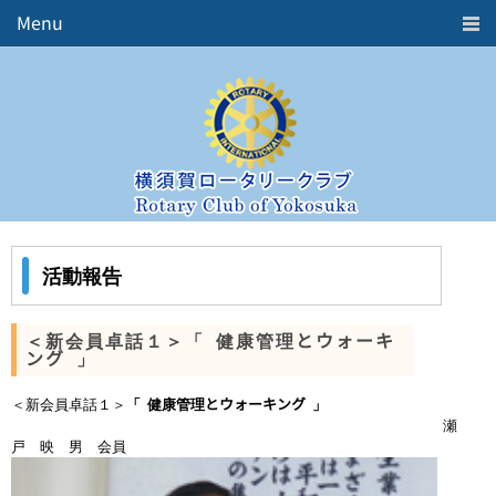
Menu
Home
ロータリークラブとは
クラブ概要
会長挨拶
活動報告
週報
年間予定表
活動報告
役員紹介
歴代三役
五大奉仕活動
＜新会員卓話１＞「 健康管理とウォーキ
ング 」
中期ビジョン
お問合せ
＜新会員卓話１＞
「 健康管理とウォーキング 」
瀬
リンク
戸 映 男 会員
Member's ROOM