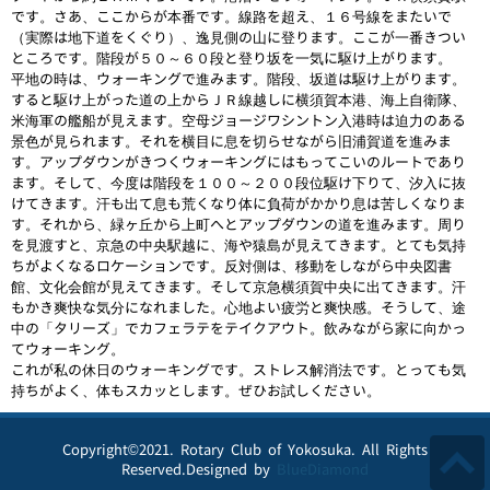
です。さあ、ここからが本番です。線路を超え、１６号線をまたいで
（実際は地下道をくぐり）、逸見側の山に登ります。ここが一番きつい
ところです。階段が５０～６０段と登り坂を一気に駆け上がります。
平地の時は、ウォーキングで進みます。階段、坂道は駆け上がります。
すると駆け上がった道の上からＪＲ線越しに横須賀本港、海上自衛隊、
米海軍の艦船が見えます。空母ジョージワシントン入港時は迫力のある
景色が見られます。それを横目に息を切らせながら旧浦賀道を進みま
す。アップダウンがきつくウォーキングにはもってこいのルートであり
ます。そして、今度は階段を１００～２００段位駆け下りて、汐入に抜
けてきます。汗も出て息も荒くなり体に負荷がかかり息は苦しくなりま
す。それから、緑ヶ丘から上町へとアップダウンの道を進みます。周り
を見渡すと、京急の中央駅越に、海や猿島が見えてきます。とても気持
ちがよくなるロケーションです。反対側は、移動をしながら中央図書
館、文化会館が見えてきます。そして京急横須賀中央に出てきます。汗
もかき爽快な気分になれました。心地よい疲労と爽快感。そうして、途
中の「タリーズ」でカフェラテをテイクアウト。飲みながら家に向かっ
てウォーキング。
これが私の休日のウォーキングです。ストレス解消法です。とっても気
持ちがよく、体もスカッとします。ぜひお試しください。
Copyright©2021. Rotary Club of Yokosuka. All Rights
Reserved.Designed by
BlueDiamond