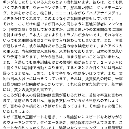
ギングをしたりしている人たちとよく擦れ違います。彼らは、とても気
さくであります。ウォーキングをして、擦れ違い際に「グッドモーニン
グ」と声をかけると、彼らは、ニコニコしながら「ハブアナイスデイ」
と声をかけてくれます。このような小さな国際親善もしています。
それと、ここだけの話ですが日本人と同じように基地関係者にマンショ
ン（複数部屋）を貸しておりますが、以前と違い今の米軍関係者に部屋
を貸すほうが、日本人に貸すよりもトラブルが少ないです。それは何と
いっても米軍関係者は２年程度で入れ替わってしまいます。また、言葉
が通じません。彼らは兵隊だから上官の命令は絶対です。またアメリカ
の軍人は、当然家賃は米軍持ち。米国持ちであります。日本の国の思い
やり予算もあります。だから彼らは、あまり細かいことは言いません。
また、入居しても軍事訓練をはじめ警戒行動があります。２～３ヵ月に
１度くらいは訓練で出動となります。するとあと２か月くらいは日本に
帰ってきません。しめて、１年で半年もいれば多いほうです。また、契
約も日本人以上にはっきりしています。それは、賃貸契約の時に、米軍
仕様の細かい契約書があるからです。それに合わせた契約です。基本的
には、英文の賃貸契約書です。
ところが日本人の賃貸契約は言葉が通じるだけに、苦情は率直に言われ
ます。遠慮がありません。家賃を支払っているから当然なのでしょう
が、言わなきゃ損だというばかりに言ってきます。その話はまた後日に
いたしましょう。
やがて基地の正面ゲートを過ぎ、１６号線沿いにスピードをあげながら
のウォーキングです。ダイエーを過ぎ、横須賀本港が見えてきます。ス
タートから約２Ｋｍくらいです。港沿いをウォーキング。ＪＲ横須賀駅