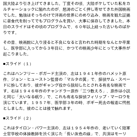
国大陸より引き上げてきました。丁度その頃、大陸ボケしていた私をカ
ルチャーショックに陥れたのが、怒涛のごとく押し寄せてきた外国映画
でした。勉強はそっちのけで洋画の世界にのめり込み、映画を観た証拠
に昼食代を削ってでもプログラムを買い、大事に保存してきました。本
日のスライドはその頃のプログラムで、６０年以上経った古いものばか
りです。
その昔、映画館に入り浸ると不良になると言われた時期をなんとか卒業
し、医学部に入ってから３年目に、かつての映画少年にとって大事件が
起こりました。
■スライド（１）
これはハンフリー・ボガード主演の、左は１９４１年作のハメット原
作、ジョン・ヒューストン監督の「マルタの翼」で、探偵サム・スペー
ドに扮しており、彼がギャング役から脱却したとされる有名な映画で
す。右は１９４６年作のチャンドラー原作「三つ数えろ」、原作は小説
と同じ「大いなる眠り」で、これも有名な探偵フィリップ・マーロウを
演じています。１９５７年、医学部３年の時、ボギー死去の報道に愕然
としました。彼のことは後で触れます。
■スライド（２）
これはタイロン・パワー主演の、左は１９５４年作の、老いていく陸軍
士官学校の体操教師を渋く演じた「長い灰色の線」で、共演はモーリ