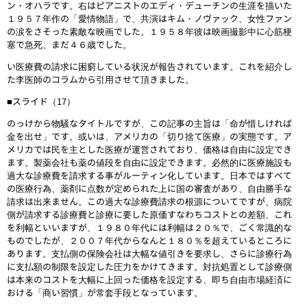
ン・オハラです。右はピアニストのエディ・デューチンの生涯を描いた
１９５７年作の「愛情物語」で、共演はキム・ノヴァック、女性ファン
の涙をさそった素敵な映画でした。１９５８年彼は映画撮影中に心筋梗
塞で急死、まだ４６歳でした。
い医療費の請求に困窮している状況が報告されています。これを紹介し
た李医師のコラムから引用させて頂きました。
■スライド（17）
のっけから物騒なタイトルですが、この記事の主旨は「命が惜しければ
金を出せ」です。或いは、アメリカの「切り捨て医療」の実態です。ア
メリカでは民を主とした医療が運営されており、価格は自由に設定でき
ます。製薬会社も薬の値段を自由に設定できます。必然的に医療施設も
過大な診療費を請求する事がルーティン化しています。日本ではすべて
の医療行為、薬剤に点数が定められた上に国の審査があり、自由勝手な
請求は出来ません。この過大な診療費請求の根源についてですが、病院
側が請求する診療費と診療に要した原価すなわちコストとの差額、これ
を利幅といいますが、１９８０年代には利幅は２０％で、ごく常識的な
ものでしたが、２００７年代からなんと１８０％を超えているところに
あります。支払側の保険会社は大幅な値引きを要求し、さらに診療行為
に支払額の制限を設定した圧力をかけてきます。対抗処置として診療側
は本来のコストを大幅に上回った価格を設定する、即ち自由市場経済に
おける「商い習慣」が常套手段となっています。