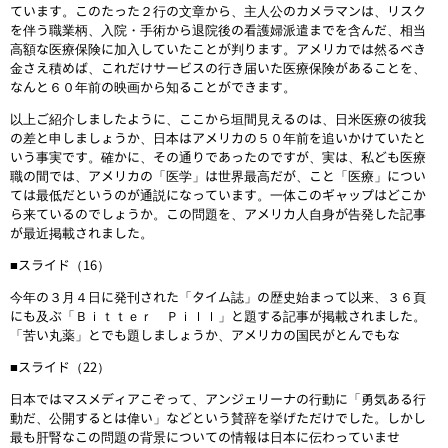
ています。このたった２行の文章から、主人公のカメラマンは、リスク
を伴う職業柄、入院・手術から退院後の看護婦派遣までを含んだ、相当
高額な医療保険に加入していたことが判ります。アメリカでは然るべき
金さえ積めば、これだけサービスの行き届いた医療保険があることを、
なんと６０年前の映画から知ることができます。
以上ご紹介しましたように、ここから垣間見えるのは、日米医療の彼我
の差と申しましょうか、日本はアメリカの５０年前を追いかけていたと
いう事実です。確かに、その通りであったのですが、実は、私ども医療
職の間では、アメリカの「医学」は世界最高だが、こと「医療」につい
ては最低だというのが通説になっています。一体このギャップはどこか
ら来ているのでしょうか。この問題を、アメリカ人自身が告発した記事
が最近掲載されました。
■スライド（16）
今年の３月４日に発刊された「タイム誌」の歴史始まって以来、３６頁
にも及ぶ「Ｂｉｔｔｅｒ Ｐｉｌｌ」と題する記事が掲載されました。
「苦い丸薬」とでも題しましょうか、アメリカの国民がとんでもな
■スライド（22）
日本ではマスメディアこぞって、アンジェリーナの行動に「勇気ある行
動だ、公開するとは偉い」などという賛辞を挙げただけでした。しかし
最も肝腎なこの問題の背景についての情報は日本に伝わっていませ