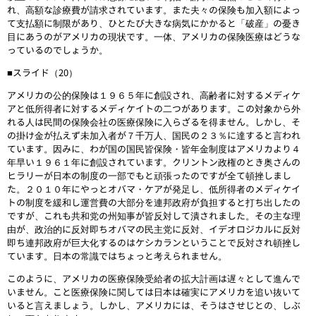
れ、高額な診療費が請求されています。また夫々の保険も加入額によっ
て支払額に制限があり、ひとたび大きな病気にかかると「破産」の憂き
目にあうのがアメリカの現状です。一体、アメリカの保険医療はどうな
っているのでしょうか。
■スライド（20）
アメリカの公的保険は１９６５年に創設され、高齢者に対するメディケ
アと低所得者に対するメディケイトの二つがあります。この対象から外
れる人は民間の保険会社の医療保険に入らざるを得ません。しかし、そ
の掛け金が払えず未加入者が７千万人、国民の２３％に達すると言われ
ています。因みに、わが国の国民皆保険・皆年金制度はアメリカより４
年早い１９６１年に創設されています。クリントン政権のとき奥さんの
ヒラリーが日本の制度の一部でもと頑張ったのですが全て頓挫しまし
た。２０１０年にやっとオバマ・ケアが発足し、低所得者のメディケイ
トの制度を緩和し運営費の大部分を連邦政府が負担すると打ち出したの
ですが、これも共和党の州知事が皆反対して潰されました。その主な理
由が、政治的に反対即ちオバマの民主党に反対、イデオロジカルに反対
即ち連邦政府が巨大化するのはケシカランということで反対され頓挫し
ています。日本の常識ではちょっと考えられません。
このように、アメリカの医療保険受給者の拡大計画は遅々として進んで
いません。こと医療保険に関しては日本は確実にアメリカを追い抜いて
いると言えましょう。しかし、アメリカには、そうはさせじとの、しぶ