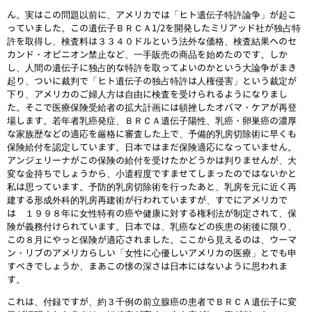
ん。実はこの問題以前に、アメリカでは「ヒト遺伝子特許論争」が起こ
っていました。この遺伝子ＢＲＣＡ1/2を開発したミリアッド社が独占特
許を取得し、検査料は３３４０ドルという法外な価格、検査結果へのセ
カンド・オピニオン禁止など、一手販売の商品を始めたのです。しか
し、人間の遺伝子に独占的な特許を取ってよいのかという大論争がまき
起り、ついに裁判で「ヒト遺伝子の独占特許は人権侵害」という裁定が
下り、アメリカのご婦人方は自由に検査を受けられるようになりまし
た。そこで医療保険受給者の拡大計画には頓挫したオバマ・ケアが再登
場します。若年者乳癌発症、ＢＲＣＡ遺伝子陽性、乳癌・卵巣癌の濃厚
な家族歴などの適応を厳格に審査した上で、予備的乳房切除術に早くも
保険給付を認定しています。日本ではまだ保険適応になっていません。
アンジェリーナがこの保険の給付を受けたかどうかは判りませんが、大
変な金持ちでしょうから、小遣程度ですませてしまったのではないかと
私は思っています。予防的乳房切除術を行ったあと、乳房を元に近く再
建する形成外科的乳房再建術が行われていますが、すでにアメリカで
は １９９８年に女性特有の癌や健康に対する権利法が制定されて、保
険が義務付けられています。日本では、乳癌などの疾患の術後に限り、
この８月にやっと保険が適応されました。ここから見えるのは、ウーマ
ン・リブのアメリカらしい「女性に心優しいアメリカの医療」とでも申
すべきでしょうか、まあこの懐の深さは日本にはないように思われま
す。
これは、付録ですが、約３千例の前立腺癌の患者でＢＲＣＡ遺伝子に変