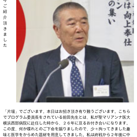
今
ご
紹
介
頂
き
ま
し
た
「片場」でございます。本日はお招き頂き有り難うございます。こちら
でプログラム委員長をされている前田先生とは、私が聖マリアンナ医大
横浜西部病院に赴任した時から、２６年に亘るお付き合いになります。
この度、何か喋れとのご下命を賜りましたので、少々拘ってきました趣
味と医学をからめた題材を用意してきました。私は終戦から２年後に中