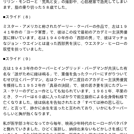
リリン・モンローと「荒馬と女」の撮影中、心筋梗塞で急死してしまい
ます。脂の乗り切った５８歳でした。
■スライド（８）
ミスター・アメリカと称されたゲーリー・クーパーの作品で、左は１９
４１年作の「ヨーク軍曹」で、彼はこの役で最初のアカデミー主演男優
賞に輝いています。右は１９４０年作の「西部の男」で、彼はマッチョ
なジョン・ウエインとは違った西部男を演じ、ウエスタン・ヒーローの
双璧を担っていました。
■スライド（９）
左は１９４３年作のクーパーとイングリッド・バーグマンが共演した有
名な「誰がために鐘は鳴る」で、重傷を負ったクーパーにすがりついて
むせび泣くバーグマン。右はクーパーが二度目のアカデミー主演男優賞
を獲得した１９５２年作「真昼の決闘」で、彼の若き妻を演じたグレー
ス・ケリーのデビュー作としても知られています。１９６１年、卒業の
とき、クーパーは６０歳に入ったばかりで前立腺癌による全身骨転移で
亡くなりました。彼は病名を告知されたとき「すべては神の思し召し
だ」と言って、静かに余生を送ったと言われており、いかにもクーパー
らしいと胸が熱くなります。
私が医学部３年になってから毎年、映画少年時代のヒーローがバタバタ
と斃れていきました。ひどく落胆し、納得出来ないもどかしさを感じて