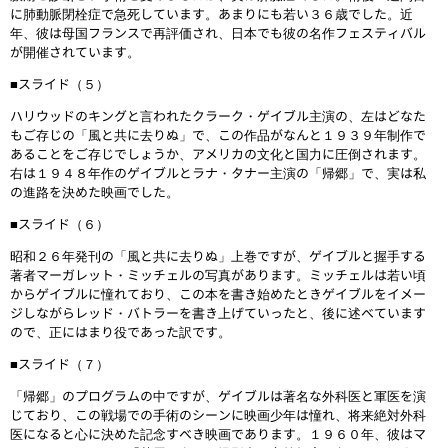
に肺動脈閉栓症で急死しています。あまりにも若い３６歳でした。近
年、彼は母国フランスで再評価され、日本でも彼の名作フェスティバル
が開催されています。
■スライド（５）
ハリウッドのキングと言われたクラーク・ゲイブル主演の、左はどなた
もご存じの「風と共に去りぬ」で、この作品がなんと１９３９年制作で
あることをご存じでしょうか、アメリカの文化と国力に圧倒されます。
右は１９４８年作のゲイブルとラナ・タナー主演の「帰郷」で、実は私
の進路を決めた映画でした。
■スライド（６）
昭和２６年発刊の「風と共に去りぬ」上巻ですが、ゲイブルと握手する
著者マーガレット・ミッチェルの写真があります。ミッチェルは若い頃
からゲイブルに憧れており、この本を書き始めたときゲイブルをイメー
ジしながらレッド・バトラーを書き上げていったと、後に述べています
ので、正にはまり役であった訳です。
■スライド（７）
「帰郷」のプログラムの中ですが、ゲイブルは著名な外科医と軍医を演
じており、この戦場での手術のシーンに映画少年は憧れ、将来絶対外科
医になると心に決めた記念すべき映画であります。１９６０年、彼はマ