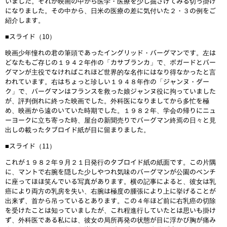
いました。それが映画の中から医学・医療を少し掘さげてみる切っ掛け
になりました。その中から、日米の医療の差に気付いた２・３の例をご
紹介します。
■スライド（10）
映画少年憧れの君の筆頭であったイングリッド・バーグマンです。左は
どなたもご存じの１９４２年作の「カサブランカ」で、ボガードとバー
グマンが主役でなければこれほど世界的な名作にはなり得なかったと言
われています。右はちょっと珍しい１９４８年作の「ジャンヌ・ダー
ク」で、バーグマンはフランスを救った娘ジャンヌ役に拘っていました
が、評判倒れに終った映画でした。外科医になりましてから多忙を極
め、映画から遠のいていた時期でした。１９８２年、学会の帰りにニュ
ーヨークに立ち寄った時、屋台の新聞売りでバーグマン終焉の日々と見
出しの載ったタブロイド紙が目に留まりました。
■スライド（11）
これが１９８２年９月２１日発行のタブロイド紙の紙面です。この片隅
に、マントで右腕を隠した少しやつれ気味のバーグマンが公園のベンチ
に座ってほほ笑んでいる写真があります。横の記事によると、彼女は乳
癌により両方の乳房を失い、右腕は極度の腫張により上に挙げることが
出来ず、首から吊っているとあります。この４年ほど前に右乳癌の切除
を受けたことは知っていましたが、これ程進行していたとは思いも掛け
ず、外科医である私には、彼女の局所再発の状態が目に浮かび胸が痛み