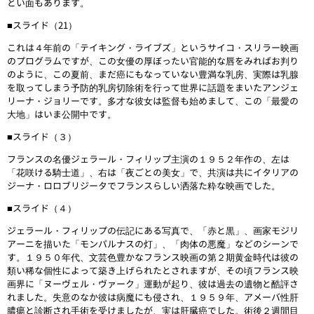
とい面もあります。
■スライド（21）
これは４年前の「テイキング・ライブズ」というサイコ・スリラー映画
のプログラムですが、この女優の厚ぼったい官能的な唇をみればお判り
のように、この夏前、まだ癌にもなっていない豊満な乳房、実際は乳腺
を取ってしまう予防的乳房切除術を行って世界に話題をまいたアンジェ
リーナ・ジョリーです。多才な彼女は監督も始めまして、この「最愛の
大地」はいま公開中です。
■スライド（３）
フランスの名優ジェラール・フィリップ主演の１９５２年作の、左は
「花咲ける騎士道」、右は「夜ごとの美女」で、共演は共にイタリアの
ジーナ・ロロブリジータでフランスらしい洒落た粋な映画でした。
■スライド（４）
ジェラール・フィリップの伝記にある写真で、「赤と黒」、画家モジリ
アーニを描いた「モンパルナスの灯」、「肉体の悪魔」などのシーンで
す。１９５０年代、文芸色豊かなフランス映画の第２期黄金時代は彼の
類い稀な個性によって築き上げられたとされますが、その頃フランス映
画界に「ヌーヴェル・ヴァーク」運動が起り、彼は過去の遺物と酷評さ
れました。失意のなか彼は病魔にも侵され、１９５９年、アメーバ性肝
膿瘍と診断され手術を受けましたが、実は肝臓癌でした。術後２週間目