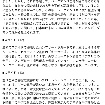
ました。しかし、それにも増して、バーグマンは自分が癌であることを
公表し、なおかつ癌の末期である姿を平然と写真撮影に応じていること
に驚きを禁じ得ませんでした。この年、バーグマンは６７歳の生涯を閉
じました。当時の日本では、悪性の病気の場合、患者には別の病名を言
って当たるのが当たり前の時代でした。わが国ではやっとこの１０年、
「病名周知」が認知されてきたことを思いますと、「個人が自らの病名
を知る権利」に関して、日本は欧米に５０年は遅れていたことをバーグ
マンの死から教えられます。
■スライド（12）
最初のスライドで登場したハンフリー・ボガードです。左は１９４９年
作、ジョン・ヒューストン監督の「キーラーゴ」、右は１９４８年作の
「潜行者」で、彼は１９５１年、再びヒューストン監督の「アフリカの
女王」でアカデミー主演男優賞を獲得しています。この女優、ローレ
ン・バコールは、後にボギーの妻となり、彼の最後を看取っています。
■スライド（13）
左は全米図書館推薦書になったローレン・バコールの自伝「私一人」
で、右はボギーの息子が書いた「ボガード・わが父を求めて」です。こ
れによると、ボギーは大変な飲んべえであったようで、彼の命を奪った
食道がんの最大の誘因であったと指摘しています。１９５６年にボギー
は胸、腹、頸部を切り開いて食道を切除し、胃の管を首まで持ち挙げる
９時間半の手術に耐えたとあり、胸部食道がんの定型的な手術を受けた