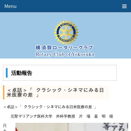
Menu
Home
ロータリークラブとは
クラブ概要
会長挨拶
活動報告
週報
年間予定表
活動報告
役員紹介
歴代三役
五大奉仕活動
＜卓話＞「 クラシック・シネマにみる日
米医療の差 」
中期ビジョン
お問合せ
＜卓話＞「 クラシック・シネマにみる日米医療の差 」
リンク
元聖マリアンナ医科大学 外科学教授 片 場 嘉 明 様
只
Member's ROOM