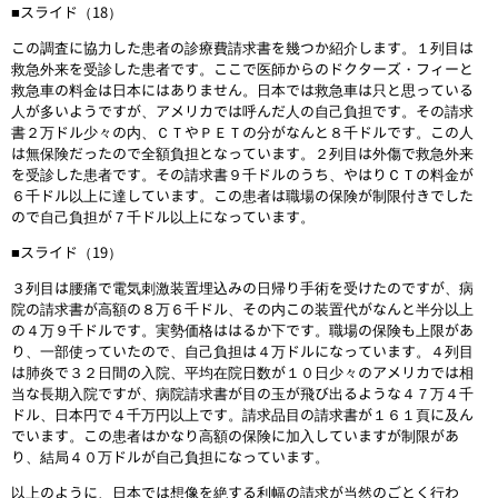
■スライド（18）
この調査に協力した患者の診療費請求書を幾つか紹介します。１列目は
救急外来を受診した患者です。ここで医師からのドクターズ・フィーと
救急車の料金は日本にはありません。日本では救急車は只と思っている
人が多いようですが、アメリカでは呼んだ人の自己負担です。その請求
書２万ドル少々の内、ＣＴやＰＥＴの分がなんと８千ドルです。この人
は無保険だったので全額負担となっています。２列目は外傷で救急外来
を受診した患者です。その請求書９千ドルのうち、やはりＣＴの料金が
６千ドル以上に達しています。この患者は職場の保険が制限付きでした
ので自己負担が７千ドル以上になっています。
■スライド（19）
３列目は腰痛で電気刺激装置埋込みの日帰り手術を受けたのですが、病
院の請求書が高額の８万６千ドル、その内この装置代がなんと半分以上
の４万９千ドルです。実勢価格ははるか下です。職場の保険も上限があ
り、一部使っていたので、自己負担は４万ドルになっています。４列目
は肺炎で３２日間の入院、平均在院日数が１０日少々のアメリカでは相
当な長期入院ですが、病院請求書が目の玉が飛び出るような４７万４千
ドル、日本円で４千万円以上です。請求品目の請求書が１６１頁に及ん
でいます。この患者はかなり高額の保険に加入していますが制限があ
り、結局４０万ドルが自己負担になっています。
以上のように、日本では想像を絶する利幅の請求が当然のごとく行わ