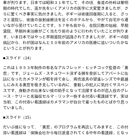
事が判ります。日本では昭和３１年でして、その頃、食道の外科は黎明
期の時代でした。遥か先をいくアメリカの医学に大変驚きましたが、さ
らに驚くべき事実に気付きました。ボギーは術後回復期に入ると、さっ
さと退院し、術後の放射線療法を近くのホテルから、やがて自宅から通
いながら受けていたことです。５７年も前から、在院日数の短縮、早期
退院、早期外来治療がごく当たり前のように行われていたことが判りま
す。いま日本ではやっと早期退院が認識されてきましたが、ボギーの闘
病記から、わが国はなんと５０年前のアメリカの医療に追いついたかな
ということが判ります。
■スライド（14）
これは１９５３年制作の有名なアルフレッド・ヒッチコック監督の「裏
窓」です。ジェームズ・スチュワート演ずる脚を骨折してアパートに缶
詰になったカメラマンが暇を持て余し、商売道具の望遠レンズで中庭越
しにみえる裏窓を覗き見している内に、妻殺しの犯人に気付くサスペン
スです。身動きの出来ない彼の助手となって活躍するのが恋人役のグレ
ース・ケリーと名脇役セルマ・リッター扮する付添い看護婦です。実は
当初、この付添い看護婦はカメラマンが自分で雇ったものとばかり思っ
ていました。
■スライド（15）
だいぶ後になって、「裏窓」のプログラムを再読してみますと、この付
添い看護婦は「保険会社から毎日派遣されてくる中年の看護婦」となっ