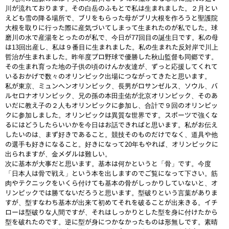
川が流れております。その白岳のふもとで私は生まれました。２月とい
えども雪の降る場所で、ブリをもらった母がブリ大根を作ろうと聖護院
大根を取りに行った際に産気づいてしまって生まれたのが私でした。球
磨川の水で産湯をとったのが私で、今日が77回目の誕生日です。私の母
は13回出産し、私は９番目に生まれました。私の生まれた反対岸で川上
哲治が生まれました。昨年度プロ野球で優勝した秋山監督も同郷です。
その生まれ育った地の子供の頃のけんか友達が、ずっと応援してくれて
いるおかげで数々のオリンピック出場につながってきたと思います。
私が東京、ミュンヘンオリンピック、長男がロサンゼルス、ソウル、バ
ルセロナオリンピック、兄の孫の本田圭佑が北京オリンピック、そのあ
いだに教え子の２人もオリンピックに参加し、合計で９回のオリンピッ
クに参加しました。オリンピックは異質な世界です。スポーツで強くな
るにはどうしたらいいかを今日はお話できればと思います。私がお伝え
したいのは、まず好きであること。競技そのものだけでなく、道具や他
の選手も好きになること。好きになって20年もやれば、オリンピックに
出られますが、金メダルは難しい。
次に基本が大事だと思います。基本は何かというと「骨」です。今度
「日本人は骨で戦え」という本を出しますのでご覧になって下さい。筋
肉やテクニックをいくら付けても基本の骨がしっかりしていないと、オ
リンピックでは勝てないだろうと思います。型破りという言葉がありま
すが、型すなわち基本が出来て初めてそれを破ることが出来きる。イチ
ローは型破りな人間ですが、それはしっかりとした型を身に付けたから
型を破れたのです。逆に型が身につかなかったものは形無しです。素晴