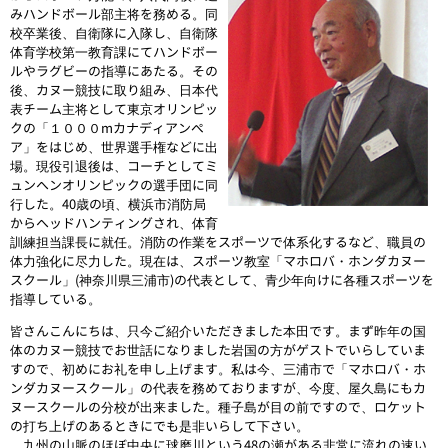
みハンドボール部主将を務める。同
校卒業後、自衛隊に入隊し、自衛隊
体育学校第一教育課にてハンドボー
ルやラグビーの指導にあたる。その
後、カヌー競技に取り組み、日本代
表チーム主将として東京オリンピッ
クの「１０００mカナディアンペ
ア」をはじめ、世界選手権などに出
場。現役引退後は、コーチとしてミ
ュンヘンオリンピックの選手団に同
行した。40歳の頃、横浜市消防局
からヘッドハンティングされ、体育
訓練担当課長に就任。消防の作業をスポーツで体系化するなど、職員の
体力強化に尽力した。現在は、スポーツ教室「マホロバ・ホンダカヌー
スクール」(神奈川県三浦市)の代表として、青少年向けに各種スポーツを
指導している。
皆さんこんにちは、只今ご紹介いただきました本田です。まず昨年の国
体のカヌー競技でお世話になりました岩国の方がゲストでいらしていま
すので、初めにお礼を申し上げます。私は今、三浦市で「マホロバ・ホ
ンダカヌースクール」の代表を務めておりますが、今度、屋久島にもカ
ヌースクールの分校が出来ました。種子島が目の前ですので、ロケット
の打ち上げのあるときにでも是非いらして下さい。
九州の山脈のほぼ中央に球磨川という48の瀬がある非常に流れの速い