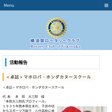
Menu
Home
ロータリークラブとは
クラブ概要
会長挨拶
活動報告
週報
年間予定表
活動報告
役員紹介
歴代三役
五大奉仕活動
＜卓話＞マホロバ・ホンダカヌースクール
中期ビジョン
＜卓話＞マホロバ・ホンダカヌースクール
お問合せ
代 表 本 田 大三郎 様
リンク
『本田大三郎氏プロフィール』
１９３５年熊本県生まれ。子供の頃
Member's ROOM
からスポーツ万能で、八代高校に進