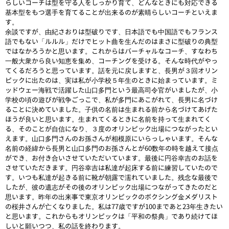
らしいコーチは型を守る人をしっかり育て、どんなときにも対応できる
基本型をもつ選手を育てることが出来るのが素晴らしいコーチといえま
す。
余談ですが、由紀さおりは型破りです、日本語でも中国語でもフランス
語でもない「ルルル」だけでヒット曲を生んだのはまさに型破りの典型
ではなかろうかと思います。これからはバーチャルなコーチ、すなわち
一般大衆から良い知恵を集め、コーチングを受ける。そんな時代がやっ
てくるだろうと思っています。話を元に戻しますと、長男が３回オリン
ピックに出たのは、実は私が小学校５年生のときに始まっています。ミ
ッドウェー海戦で活躍した山口多門という最高司令官がいましたが、小
学校の頃の遊びが戦争ごっこで、私が多門にあこがれて、長男に名づけ
ることに決めていました。子供の名前は生まれる前から名づけてあげた
ほうが良いと思います。生まれてくるときに名前を持って生まれてく
る、そのことが自信になり、３度のオリンピック出場につながったとい
えます。山口多門さんのお孫さんが相模原にいらっしゃいます。そんな
名前の経緯から長男と山口多門のお孫さんとが60数年の時を越えて接点
ができ、お付き合いさせていただいています。最後に円谷幸吉のお話を
させていただきます。円谷幸吉は私達が起床する前に練習していたので
す。いつも私達が起きる前に靴が朝露で濡れていました。残念な最後で
したが、彼の遺志がその後のオリンピック出場につながってきたのだと
思います。昨年の出来事で東京オリンピックのボクシング金メダリスト
の桜井さんが亡くなりました。私は77歳ですが100まであと23年生きたい
と思います。これからもオリンピックは「平和の祭典」であり続けてほ
しいと願いつつ、私の話を終わります。