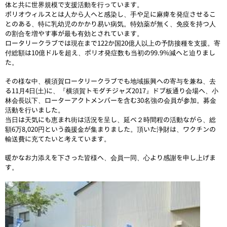
体と共に世界規模で支援活動を行っています。
ポリオウィルスとは人から人へと感染し、手や足に麻痺を発症させるこ
とのある、特に乳幼児のかかり易い病気。特効薬が無く、免疫を持つ人
の割合を増やす事が最も有効とされています。
ロータリークラブでは現在まで122か国20億人以上の予防接種を支援。寄
付総額は10億ドルを超え、ポリオ発症数も当初の99.9%減へと迫りまし
た。
その様な中、横須賀ロータリークラブでも地域振興への寄与を兼ね、去
る11月4日(土)に、『横須賀トモダチジャズ2017』ドブ板通り会場へ、小
林会長以下、ローターアクトメンバーを含む30名強の会員が参加。募金
活動を行いました。
当日は天気にも恵まれ街は活況を呈し、延べ２時間程の活動ながら、総
額6万8,020円という義援金が集まりました。頂いた浄財は、ワクチンの
輸送費に充てたいと考えています。
暖かなお力添えを下さった皆様へ、会員一同、心より感謝を申し上げま
す。