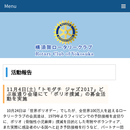
Menu
Home
ロータリークラブとは
クラブ概要
会長挨拶
活動報告
週報
年間予定表
活動報告
役員紹介
歴代三役
五大奉仕活動
11月4日(土)『トモダチ ジャズ2017』ど
ぶ板通り会場にて「ポリオ撲滅」の募金活
中期ビジョン
動を実施
お問合せ
10月24日は「世界ポリオデー」でしたが、全世界100万人を超えるロー
リンク
タリークラブの会員達は、1979年よりフィリピンでの予防接種を皮切り
に、ポリオ（骨髄性小児麻痺）撲滅を目的とした寄附やボランティア、
Member's ROOM
また実際に感染者のいる国へと赴き予防接種を行うなど、パートナー団