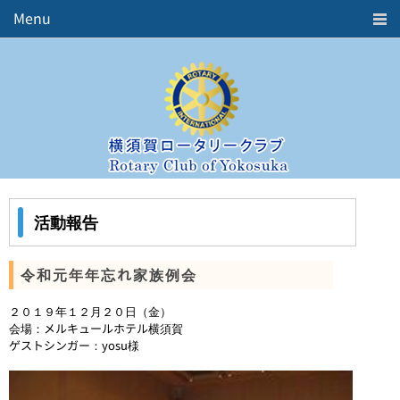
Menu
Home
ロータリークラブとは
クラブ概要
会長挨拶
活動報告
週報
年間予定表
活動報告
役員紹介
歴代三役
五大奉仕活動
令和元年年忘れ家族例会
中期ビジョン
２０１９年１２月２０日（金）
お問合せ
会場：メルキュールホテル横須賀
ゲストシンガー：yosu様
リンク
Member's ROOM